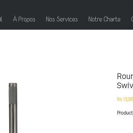
l
À Propos
Nos Services
Notre Charte
Rou
Swiv
Rs 13,9
Product