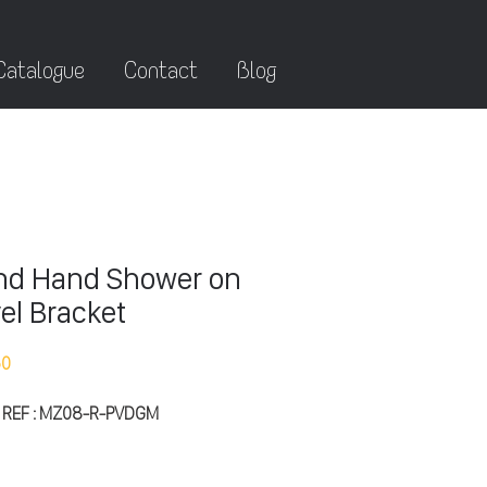
Catalogue
Contact
Blog
nd Hand Shower on
el Bracket
50
 REF : MZ08-R-PVDGM